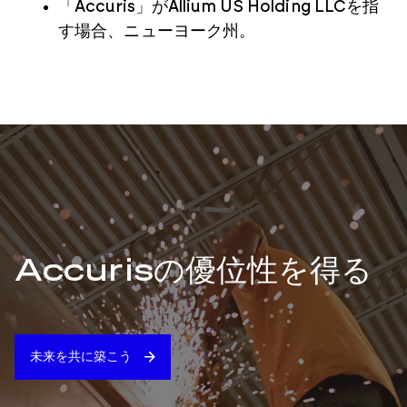
「Accuris」がAllium US Holding LLCを指
す場合、ニューヨーク州。
Accurisの優位性を得る
未来を共に築こう