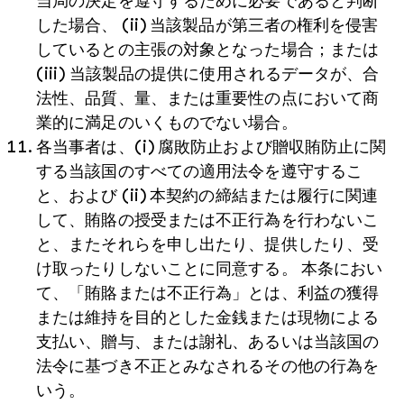
当局の決定を遵守するために必要であると判断
した場合、 (ii) 当該製品が第三者の権利を侵害
しているとの主張の対象となった場合；または
(iii) 当該製品の提供に使用されるデータが、合
法性、品質、量、または重要性の点において商
業的に満足のいくものでない場合。
各当事者は、(i) 腐敗防止および贈収賄防止に関
する当該国のすべての適用法令を遵守するこ
と、および (ii) 本契約の締結または履行に関連
して、賄賂の授受または不正行為を行わないこ
と、またそれらを申し出たり、提供したり、受
け取ったりしないことに同意する。 本条におい
て、「賄賂または不正行為」とは、利益の獲得
または維持を目的とした金銭または現物による
支払い、贈与、または謝礼、あるいは当該国の
法令に基づき不正とみなされるその他の行為を
いう。