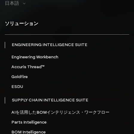
日本語
ソリューション
ENGINEERING INTELLIGENCE SUITE
Engineering Workbench
Accuris Thread™
Goldfire
ESDU
SUPPLY CHAIN INTELLIGENCE SUITE
AIを活用したBOMインテリジェンス・ワークフロー
Parts Intelligence
BOM Intelligence