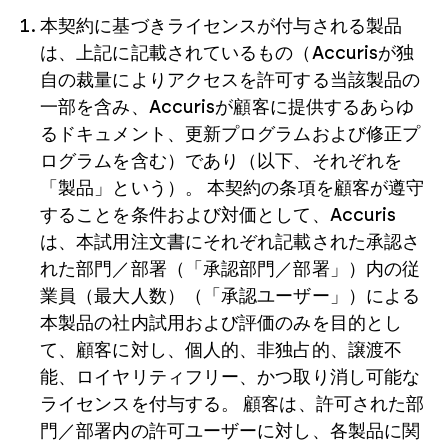
本契約に基づきライセンスが付与される製品
は、上記に記載されているもの（Accurisが独
自の裁量によりアクセスを許可する当該製品の
一部を含み、Accurisが顧客に提供するあらゆ
るドキュメント、更新プログラムおよび修正プ
ログラムを含む）であり（以下、それぞれを
「製品」という）。 本契約の条項を顧客が遵守
することを条件および対価として、Accuris
は、本試用注文書にそれぞれ記載された承認さ
れた部門／部署（「承認部門／部署」）内の従
業員（最大人数）（「承認ユーザー」）による
本製品の社内試用および評価のみを目的とし
て、顧客に対し、個人的、非独占的、譲渡不
能、ロイヤリティフリー、かつ取り消し可能な
ライセンスを付与する。 顧客は、許可された部
門／部署内の許可ユーザーに対し、各製品に関