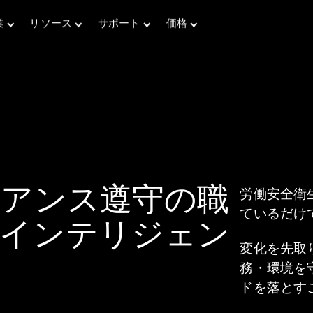
業
リソース
サポート
価格
導入事例
AIを活用したBOMインテリジェンス・ワー
さまざまな業界におけるお客様の成功事例
クフロー
ブログ
図
BOM Intelligence
トレンド、イノベーション、専門家の意見を探る
イアンス遵守の職
労働安全衛
リスクの特定、コンプライアンス管理、供給の安定を確
レポート＆ホワイトペーパー
保
ているだけ
サ
Accurisチームによる専門的な分析とインサイト
Parts Intelligence
的インテリジェン
13億点以上の電子部品を確信を持って調達
変化を先取
Parts API Integration
務・環境を
シームレスで自動化された部品管理
Parts Content Services
ドを落とす
コンプライアンスの強化、リスクの軽減、生産の迅速化