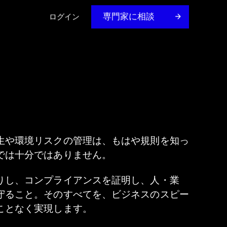
専門家に相談
ログイン
ガイド＆Eブック
PCN Intelligence
お客様のビジネスのための戦略とソリューション
カスタマーアカデミー
リアルタイムのアラートと実行可能なインサイト
VDI Compliance Insights
リソース、トレーニング、認定制度を探る
生や環境リスクの管理は、もはや規則を知っ
12億点以上の部品に対するコンプライアンス分析
では十分ではありません。
OHSIS on Knowledge
労働安全衛生インテリジェンス
Construction Information Services
りし、コンプライアンスを証明し、人・業
建設に関する決定的な知見
守ること。そのすべてを、ビジネスのスピー
ことなく実現します。