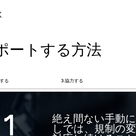
く
ポートする方法
する
協力する
1
絶え間ない手動
しでは、規制の