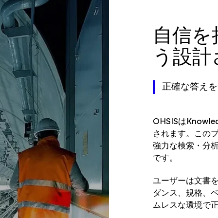
自信を
う設計
正確な答えを
OHSISはKnow
されます。この
強力な検索・分
です。
ユーザーは文書
ダンス、規格、
ムレスな環境で