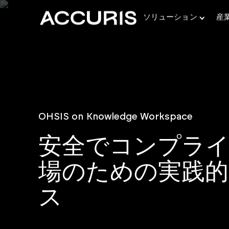
ソリューション
産
ニュース
Engineering Workbench
OHSIS on Knowledge Workspace
Accurisの最新リリースと業界ニュース
イベント
400以上の規格団体による280万以上の工業規格電子
書
Accurisが参加するカンファレンスや業界イベント
安全でコンプラ
Accuris Thread™
ウェビナー
要件の自動抽出
ライブおよびオンデマンドのエキスパートによるイン
場のための実践
Goldfire
イト
複数の情報源にわたる詳細なセマンティック検索
ESDU
ス
検証済みの工学設計手法