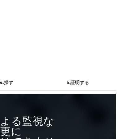
探す
証明する
による監視な
変更に