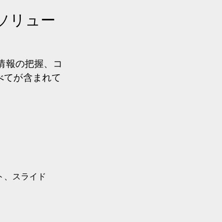
ソリュー
新情報の把握、コ
直感的な検索エンジンを使って部品を検
べてが含まれて
を特定して調達を最適化できます。
ト、スライド
を評価する 代替