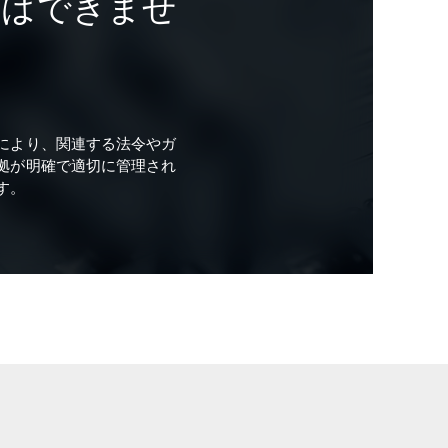
とはできませ
により、関連する法令やガ
拠が明確で適切に管理され
す。
情報