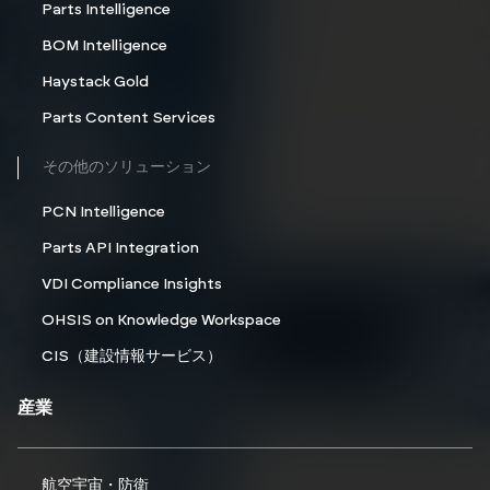
Parts Intelligence
BOM Intelligence
Haystack Gold
Parts Content Services
その他のソリューション
PCN Intelligence
Parts API Integration
VDI Compliance Insights
OHSIS on Knowledge Workspace
CIS（建設情報サービス）
産業
航空宇宙・防衛