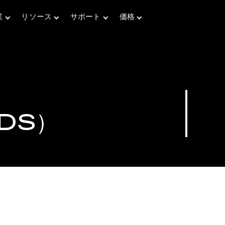
業
リソース
サポート
価格
導入事例
AIを活用したBOMインテリジェンス・ワー
さまざまな業界におけるお客様の成功事例
DS）
クフロー
ブログ
図
BOM Intelligence
トレンド、イノベーション、専門家の意見を探る
リスクの特定、コンプライアンス管理、供給の安定を確
レポート＆ホワイトペーパー
保
サ
Accurisチームによる専門的な分析とインサイト
Parts Intelligence
13億点以上の電子部品を確信を持って調達
Parts API Integration
シームレスで自動化された部品管理
Parts Content Services
コンプライアンスの強化、リスクの軽減、生産の迅速化