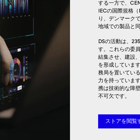
する一方で、CEN
IECの国際規格（
り、デンマーク
地域での製品と
DSの活動は、2
す。これらの委
結集させ、建設、
を形成していま
務局を置いてい
力を持っていま
携は技術的な障
不可欠です。
ストアを閲覧