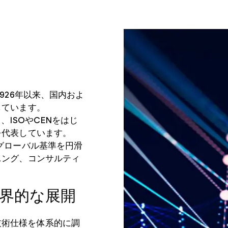
1926年以来、国内およ
しています。
、ISOやCENをはじ
を代表しています。
グローバル基準を円滑
ニング、コンサルティ
界的な展開
技術仕様を体系的に調