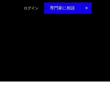
専門家に相談
ログイン
ガイド＆Eブック
PCN Intelligence
お客様のビジネスのための戦略とソリューション
カスタマーアカデミー
リアルタイムのアラートと実行可能なインサイト
VDI Compliance Insights
リソース、トレーニング、認定制度を探る
12億点以上の部品に対するコンプライアンス分析
OHSIS on Knowledge
労働安全衛生インテリジェンス
Construction Information Services
建設に関する決定的な知見