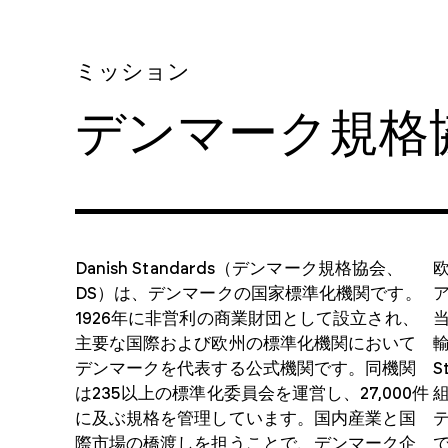
個別の規格を購入
ミッション
デンマーク規格
当社のオンラインストアから、必要な文書をすばやく購入してダ
ウンロードできます。
Danish Standards（デンマーク規格協会、
DS）は、デンマークの国家標準化機関です。
ア
規格を購入
1926年に非営利の商業財団として設立され、
主要な国際および欧州の標準化機関において
輸
デンマークを代表する公式機関です。同機関
S
は235以上の標準化委員会を運営し、27,000件
に及ぶ規格を管理しています。国内産業と国
際市場の橋渡しを担うことで、デンマーク企