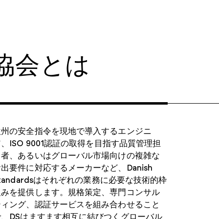
Haystack Gold
防衛サプライチェーンを強化するためのセキュアなアク
セス
協会とは
欧州の安全指令を現地で導入するエンジニ
、ISO 9001認証の取得を目指す品質管理担
当者、あるいはグローバル市場向けの複雑な
出要件に対応するメーカーなど、Danish
tandardsはそれぞれの業務に必要な技術的枠
組みを提供します。規格策定、専門コンサル
ティング、認証サービスを組み合わせること
で、DSはますます相互に結びつくグローバル