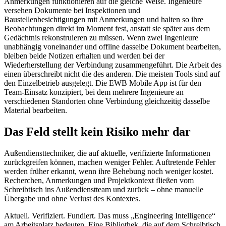
Anmerkungen funktionieren auf die gleiche Weise. Ingenieure
versehen Dokumente bei Inspektionen und
Baustellenbesichtigungen mit Anmerkungen und halten so ihre
Beobachtungen direkt im Moment fest, anstatt sie später aus dem
Gedächtnis rekonstruieren zu müssen. Wenn zwei Ingenieure
unabhängig voneinander und offline dasselbe Dokument bearbeiten,
bleiben beide Notizen erhalten und werden bei der
Wiederherstellung der Verbindung zusammengeführt. Die Arbeit des
einen überschreibt nicht die des anderen. Die meisten Tools sind auf
den Einzelbetrieb ausgelegt. Die EWB Mobile App ist für den
Team-Einsatz konzipiert, bei dem mehrere Ingenieure an
verschiedenen Standorten ohne Verbindung gleichzeitig dasselbe
Material bearbeiten.
Das Feld stellt kein Risiko mehr dar
Außendiensttechniker, die auf aktuelle, verifizierte Informationen
zurückgreifen können, machen weniger Fehler. Auftretende Fehler
werden früher erkannt, wenn ihre Behebung noch weniger kostet.
Recherchen, Anmerkungen und Projektkontext fließen vom
Schreibtisch ins Außendienstteam und zurück – ohne manuelle
Übergabe und ohne Verlust des Kontextes.
Aktuell. Verifiziert. Fundiert. Das muss „Engineering Intelligence“
am Arbeitsplatz bedeuten. Eine Bibliothek, die auf dem Schreibtisch