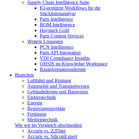
Supply Chain Intelligence Suite
KI-gestützte Workflows für die
Stücklistenanalyse
Parts Intelligence
BOM Intelligence
Haystack Gold
Parts Content Services
Weitere Lösungen
PCN Intelligence
Parts API Integration
VDI Compliance Insights
OHSIS im Knowledge Workspace
Bauinformationsdienste
Branchen
Luftfahrt und Rüstung
Automobil und Transportwesen
Gebäudedesign und Bauwesen
Elektrotechnik
Energie
Regierungsprojekte
Fertigung
Medizintechnik
Wie wir im Vergleich abschneiden
Accuris vs. Z2Data
Accuris vs. SiliconExpert