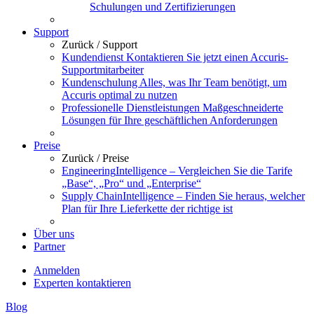
Schulungen und Zertifizierungen
Support
Zurück /
Support
Kundendienst
Kontaktieren Sie jetzt einen Accuris-
Supportmitarbeiter
Kundenschulung
Alles, was Ihr Team benötigt, um
Accuris optimal zu nutzen
Professionelle Dienstleistungen
Maßgeschneiderte
Lösungen für Ihre geschäftlichen Anforderungen
Preise
Zurück /
Preise
Engineering
Intelligence – Vergleichen Sie die Tarife
„Base“, „Pro“ und „Enterprise“
Supply Chain
Intelligence – Finden Sie heraus, welcher
Plan für Ihre Lieferkette der richtige ist
Über uns
Partner
Anmelden
Experten kontaktieren
Blog