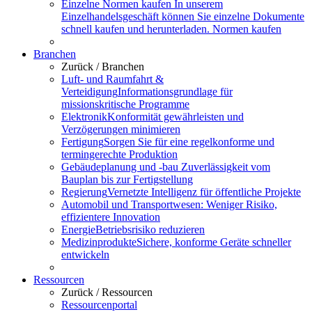
Einzelne Normen kaufen
In unserem
Einzelhandelsgeschäft können Sie einzelne Dokumente
schnell kaufen und herunterladen.
Normen kaufen
Branchen
Zurück /
Branchen
Luft- und Raumfahrt &
Verteidigung
Informationsgrundlage für
missionskritische Programme
Elektronik
Konformität gewährleisten und
Verzögerungen minimieren
Fertigung
Sorgen Sie für eine regelkonforme und
termingerechte Produktion
Gebäudeplanung und -bau
Zuverlässigkeit vom
Bauplan bis zur Fertigstellung
Regierung
Vernetzte Intelligenz für öffentliche Projekte
Automobil und Transportwesen:
Weniger Risiko,
effizientere Innovation
Energie
Betriebsrisiko reduzieren
Medizinprodukte
Sichere, konforme Geräte schneller
entwickeln
Ressourcen
Zurück /
Ressourcen
Ressourcenportal