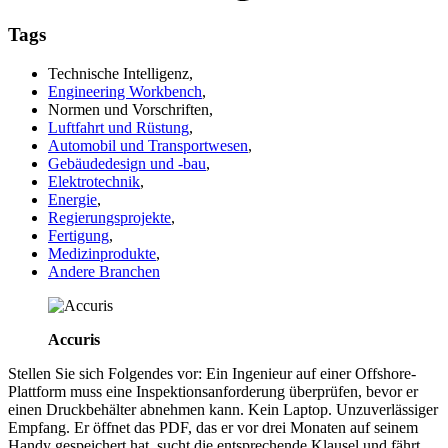
Tags
Technische Intelligenz,
Engineering Workbench
,
Normen und Vorschriften,
Luftfahrt und Rüstung
,
Automobil und Transportwesen
,
Gebäudedesign und -bau
,
Elektrotechnik
,
Energie
,
Regierungsprojekte
,
Fertigung
,
Medizinprodukte
,
Andere Branchen
Accuris
Stellen Sie sich Folgendes vor: Ein Ingenieur auf einer Offshore-
Plattform muss eine Inspektionsanforderung überprüfen, bevor er
einen Druckbehälter abnehmen kann. Kein Laptop. Unzuverlässiger
Empfang. Er öffnet das PDF, das er vor drei Monaten auf seinem
Handy gespeichert hat, sucht die entsprechende Klausel und fährt