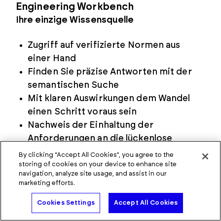
Engineering Workbench
Ihre einzige Wissensquelle
Zugriff auf verifizierte Normen aus
einer Hand
Finden Sie präzise Antworten mit der
semantischen Suche
Mit klaren Auswirkungen dem Wandel
einen Schritt voraus sein
Nachweis der Einhaltung der
Anforderungen an die lückenlose
Rückverfolgbarkeit
By clicking “Accept All Cookies”, you agree to the
storing of cookies on your device to enhance site
navigation, analyze site usage, and assist in our
Mehr anzeigen
marketing efforts.
Experten kontaktieren
Cookies Settings
Accept All Cookies