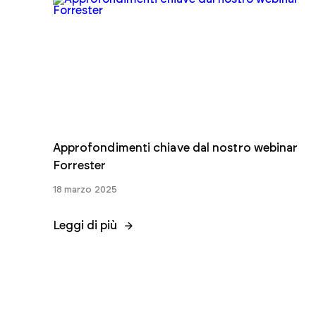
Acquista i singoli standard
Il nostro negozio ti consente di acquistare e scaricare
rapidamente i singoli documenti.
Acquista gli standard
Approfondimenti chiave dal nostro webinar
Forrester
18 marzo 2025
Leggi di più