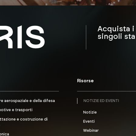
Acquista i
singoli st
Risorse
e aerospaziale e della difesa
NOTIZIE ED EVENTI
otive e trasporti
Notizie
tazione e costruzione di
Eventi
i
Webinar
onica