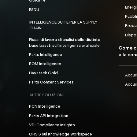
Goldfire
Energi
ESDU
Pubbl
INTELLIGENCE SUITE PER LA SUPPLY
Produ
CHAIN
Dispos
Flussi di lavoro di analisi delle distinte
base basati sull'intelligenza artificiale
Come ci
alla co
Parts Intelligence
BOM Intelligence
Haystack Gold
Accur
Parts Content Services
Accuri
ALTRE SOLUZIONI
PCN Intelligence
Parts API Integration
VDI Compliance Insights
OHSIS sul Knowledge Workspace