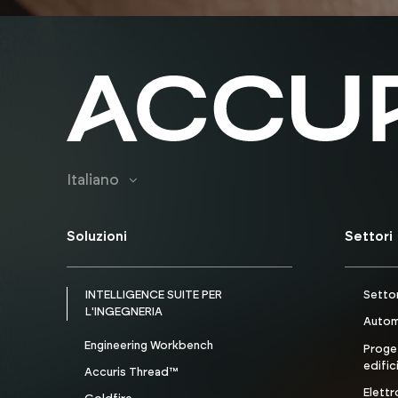
Italiano
Soluzioni
Settori
INTELLIGENCE SUITE PER
Settor
L'INGEGNERIA
Autom
Engineering Workbench
Proget
edific
Accuris Thread™
Elettr