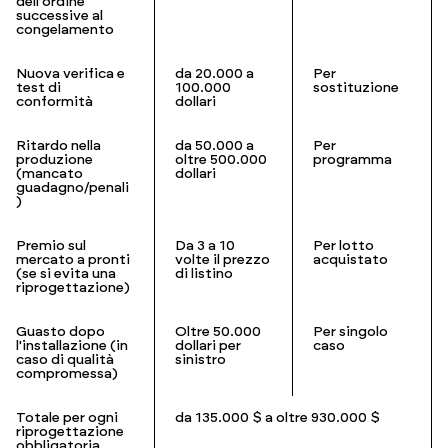
dell'ordine
successive al
congelamento
Nuova verifica e
da 20.000 a
Per
test di
100.000
sostituzione
conformità
dollari
Ritardo nella
da 50.000 a
Per
produzione
oltre 500.000
programma
(mancato
dollari
guadagno/penali
)
Premio sul
Da 3 a 10
Per lotto
mercato a pronti
volte il prezzo
acquistato
(se si evita una
di listino
riprogettazione)
Guasto dopo
Oltre 50.000
Per singolo
l'installazione (in
dollari per
caso
caso di qualità
sinistro
compromessa)
Totale per ogni
da 135.000 $ a oltre 930.000 $
riprogettazione
obbligatoria