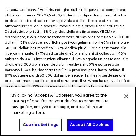
1. Fuld
& Company / Accuris, Indagine sull’intelligenza dei componenti
elettronici, marzo 2026 (N=439). Indagine indipendente condotta tra
professionisti dei settori aerospaziale e della difesa, elettronico,
automobilistico, dei dispositivi medici e della produzione industriale.
Dati statistici citati: il 68% dei dati delle distinte base (BOM) è
disordinato, l’85% deve sostenere costi di rilavorazione fino a 250.000
dollari, il 51% subisce modifiche post-congelamento, il 46% stima oltre
50.000 dollari per modifica, il 77% dedica più di 5 ore a settimana alla
ricerca manuale, il 47% dedica più di 48 ore ai piani di collaudo, il 46%
subisce da 3 a 10 interruzioni all'anno, il 72% segnala un costo annuale
di oltre 50.000 dollari per decisioni reattive, il 60% è sorpreso da
carenze, il 50% ha riscontrato più di 6 problemi post-installazione, il
67% sostiene più di 50.000 dollari per incidente, il 49% perde più di 4
ore a settimana per il cambio di strumenti, il 50% non ha una visibilità di
più di 4 mesi, il 62% scopre violazioni di conformità dopo la
progettazione, il 41% non ha visibilità sull'origine dei fornitori, il 27% non
By clicking “Accept All Cookies”, you agree to the
è in grado di valutare il rischio geopolitico.
storing of cookies on your device to enhance site
navigation, analyze site usage, and assist in our
2. Jaknunas
, Greg. «La tensione latente diventa un punto critico: i tempi
marketing efforts.
di consegna dei componenti elettronici nel 2025-2026». Blog di
Accuris, 13 aprile 2026. https://accuristech.com/blog/the-slow-burn-
Parla con un esperto
Cookies Settings
Accept All Cookies
becomes-a-flash-point/ — Dati citati: tempi di consegna dei
semiconduttori che raggiungono le 40 settimane nel marzo 2026,