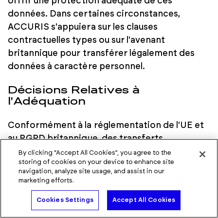
offrir une protection adéquate de ces
données. Dans certaines circonstances,
ACCURIS s'appuiera sur les clauses
contractuelles types ou sur l'avenant
britannique pour transférer légalement des
données à caractère personnel.
Décisions Relatives à
l'Adéquation
Conformément à la réglementation de l'UE et
au RGPD britannique, des transferts
internationaux peuvent avoir lieu lorsqu'il
By clicking “Accept All Cookies”, you agree to the
storing of cookies on your device to enhance site
existe un niveau de protection adéquat du
navigation, analyze site usage, and assist in our
droit fondamental des personnes à la
marketing efforts.
protection des données. L'Union européenne
Parlez à un expert
Cookies Settings
Accept All Cookies
La Commission européenne et l'autorité