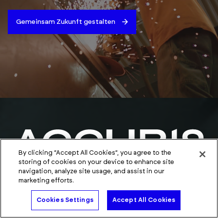
Einzelne Normen kaufen
By clicking “Accept All Cookies”, you agree to the
storing of cookies on your device to enhance site
In unserem Einzelhandel können Sie einzelne Dokumente
navigation, analyze site usage, and assist in our
schnell kaufen und herunterladen.
marketing efforts.
Experten kontaktieren
Normen kaufen
Cookies Settings
Accept All Cookies