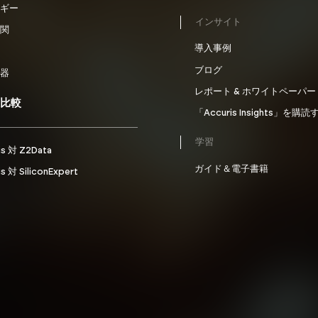
ギー
インサイト
関
導入事例
ブログ
器
レポート & ホワイトペーパー
の比較
「Accuris Insights」を購読
学習
is 対 Z2Data
ガイド＆電子書籍
s 対 SiliconExpert