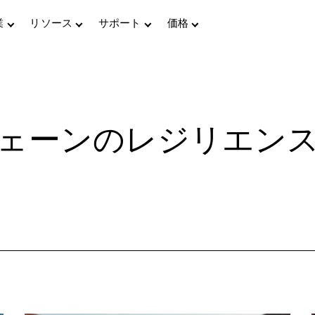
業
リソース
サポート
価格
ェーンのレジリエン
導入事例
AIを活用したBOMインテリジェンス・ワー
さまざまな業界におけるお客様の成功事例
クフロー
ブログ
図
BOM Intelligence
トレンド、イノベーション、専門家の意見を探る
リスクの特定、コンプライアンス管理、供給の安定を確
レポート＆ホワイトペーパー
保
サ
Accurisチームによる専門的な分析とインサイト
Parts Intelligence
13億点以上の電子部品を確信を持って調達
Parts API Integration
シームレスで自動化された部品管理
Parts Content Services
コンプライアンスの強化、リスクの軽減、生産の迅速化