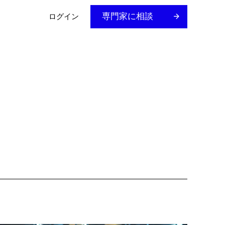
専門家に相談
ログイン
ス
ガイド＆Eブック
PCN Intelligence
お客様のビジネスのための戦略とソリューション
カスタマーアカデミー
リアルタイムのアラートと実行可能なインサイト
VDI Compliance Insights
リソース、トレーニング、認定制度を探る
12億点以上の部品に対するコンプライアンス分析
OHSIS on Knowledge
労働安全衛生インテリジェンス
Construction Information Services
建設に関する決定的な知見