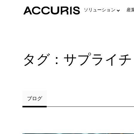
ソリューション
産
タグ：サプライチ
ニュース
Engineering Workbench
Accurisの最新リリースと業界ニュース
イベント
400以上の規格団体による280万以上の工業規格電子
書
Accurisが参加するカンファレンスや業界イベント
Accuris Thread™
ウェビナー
要件の自動抽出
ライブおよびオンデマンドのエキスパートによるイン
Goldfire
ブログ
イト
複数の情報源にわたる詳細なセマンティック検索
ESDU
検証済みの工学設計手法