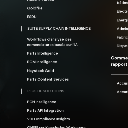
bâtim
Goldfire
Élect
ESDU
Énerg
SUITE SUPPLY CHAIN INTELLIGENCE
Admin
Fabric
Workflows d'analyse des
nomenclatures basés sur l'IA
Dispo
Parts Intelligence
Comment
BOM Intelligence
rapport
Haystack Gold
Parts Content Services
Accur
PLUS DE SOLUTIONS
Accuri
PCN Intelligence
Parts API Integration
VDI Compliance Insights
OHSIS sur Knowledge Workspace