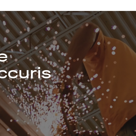
e
ccuris