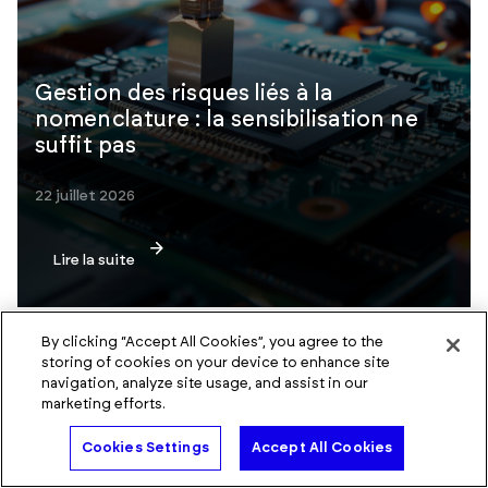
Gestion des risques liés à la
nomenclature : la sensibilisation ne
suffit pas
22 juillet 2026
Lire la suite
By clicking “Accept All Cookies”, you agree to the
storing of cookies on your device to enhance site
navigation, analyze site usage, and assist in our
marketing efforts.
Parlez à un expert
Cookies Settings
Accept All Cookies
Accomplissez