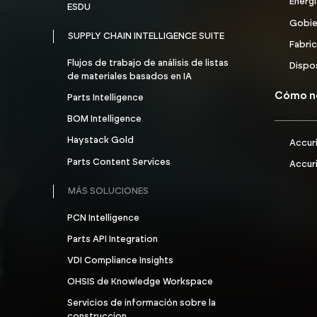
Energí
ESDU
Gobie
SUPPLY CHAIN INTELLIGENCE SUITE
Fabri
Flujos de trabajo de análisis de listas
Dispo
de materiales basados en IA
Cómo n
Parts Intelligence
BOM Intelligence
Haystack Gold
Accuri
Parts Content Services
Accuri
MÁS SOLUCIONES
PCN Intelligence
Parts API Integration
VDI Compliance Insights
OHSIS de Knowledge Workspace
Servicios de información sobre la
construccion