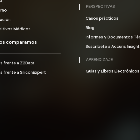
a
PERSPECTIVAS
rno
Casos prácticos
cación
Blog
sitivos Médicos
Informes y Documentos Té
os comparamos
Suscríbete a Accuris Insigh
APRENDIZAJE
s frente a Z2Data
Guías y Libros Electrónicos
s frente a SiliconExpert