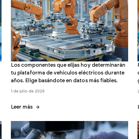
Mejore el cumplimiento normativo, mitigue los
riesgos y acelere la producción
Haystack Gold
Acceso seguro para fortalecer las cadenas de
suministro de Defensa
Los componentes que elijas hoy determinarán
tu plataforma de vehículos eléctricos durante
años. Elige basándote en datos más fiables.
1 de julio de 2026
Leer más