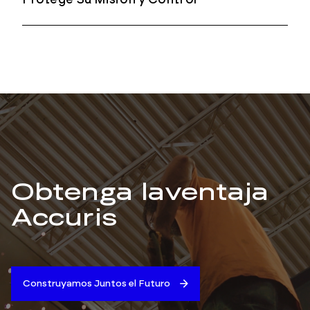
Tecnología
Protege Su Misión y Control
Obtenga la
ventaja
Accuris
Construyamos Juntos el Futuro