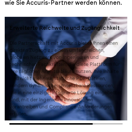
wie Sie Accuris-Partner werden können.
Erweiterte Reichweite und Zugänglichkeit
Verbesserter Inhaltswert durch
Technologie
Automatische Veraltungswarnungen in der PLM-
Umgebung benachrichtigen die Konstruktions-
und Beschaffungsteams in Echtzeit, wenn
Komponenten das Ende ihrer Lebensdauer (EOL)
erreichen oder kurz davor stehen.