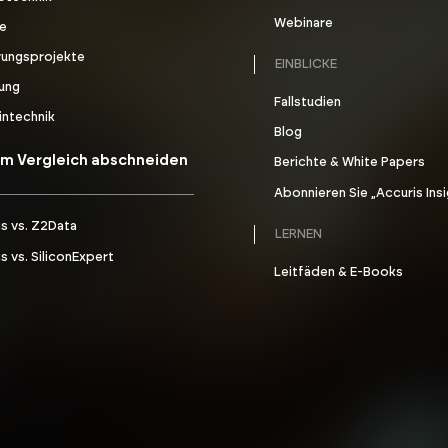
Webinare
ie
rungsprojekte
EINBLICKE
gung
Fallstudien
intechnik
Blog
 im Vergleich abschneiden
Berichte & White Papers
Abonnieren Sie „Accuris Ins
s vs. Z2Data
LERNEN
s vs. SiliconExpert
Leitfäden & E-Books