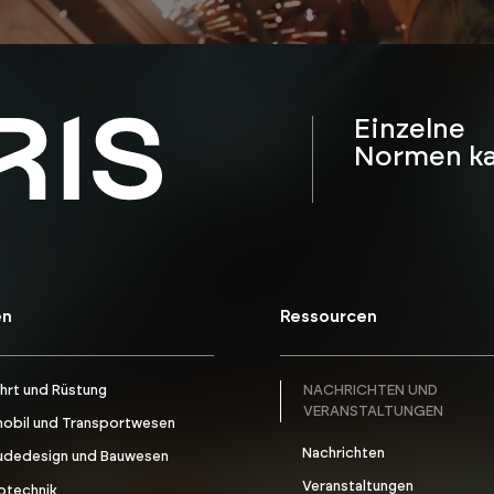
Einzelne
Normen k
en
Ressourcen
hrt und Rüstung
NACHRICHTEN UND
VERANSTALTUNGEN
obil und Transportwesen
Nachrichten
dedesign und Bauwesen
Veranstaltungen
otechnik