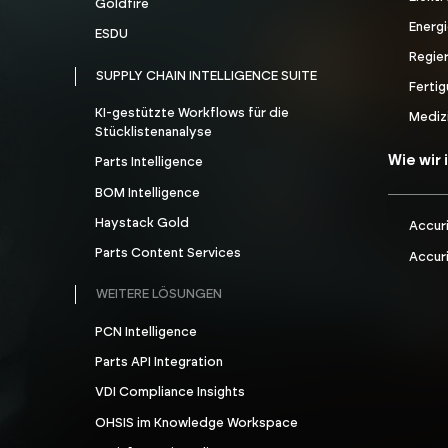
Goldfire
Energ
ESDU
Regie
SUPPLY CHAIN INTELLIGENCE SUITE
Ferti
KI-gestützte Workflows für die
Mediz
Stücklistenanalyse
Wie wir
Parts Intelligence
BOM Intelligence
Haystack Gold
Accuri
Parts Content Services
Accuri
WEITERE LÖSUNGEN
PCN Intelligence
Parts API Integration
VDI Compliance Insights
OHSIS im Knowledge Workspace