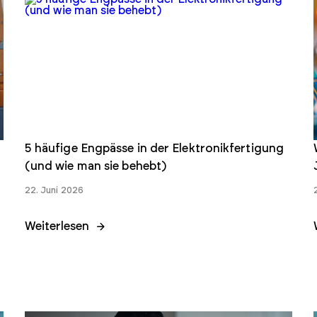
Konformität verbessern, Risiken mindern und
Produktion beschleunigen
Haystack Gold
Sicherer Zugang zur Stärkung der Lieferketten in der
Rüstungsindustrie
5 häufige Engpässe in der Elektronikfertigung
(und wie man sie behebt)
22. Juni 2026
Weiterlesen