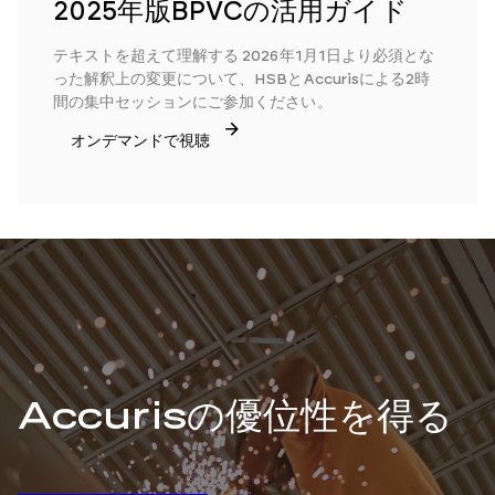
2025年版BPVCの活用ガイド
テキストを超えて理解する 2026年1月1日より必須とな
った解釈上の変更について、HSBとAccurisによる2時
間の集中セッションにご参加ください。
オンデマンドで視聴
Accurisの優位性を得る