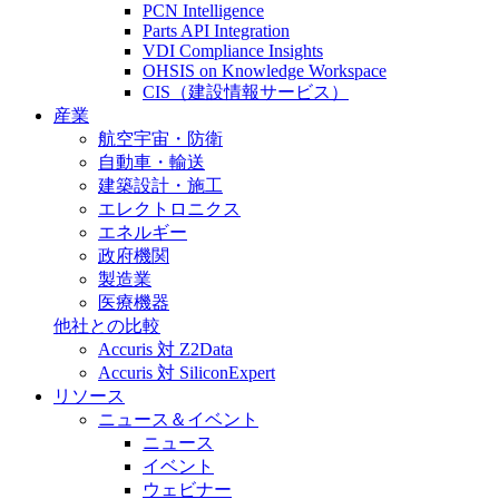
PCN Intelligence
Parts API Integration
VDI Compliance Insights
OHSIS on Knowledge Workspace
CIS（建設情報サービス）
産業
航空宇宙・防衛
自動車・輸送
建築設計・施工
エレクトロニクス
エネルギー
政府機関
製造業
医療機器
他社との比較
Accuris 対 Z2Data
Accuris 対 SiliconExpert
リソース
ニュース＆イベント
ニュース
イベント
ウェビナー