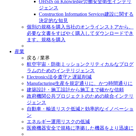
OHSIS on Knowledge
労働安全衛生インテリ
ジェンス
Construction Information Services
建設に関する
決定的な知見
個別の規格を購入
当社のオンラインストアから、
必要な文書をすばやく購入してダウンロードでき
ます。
規格を購入
産業
戻る /
業界
航空宇宙・防衛
ミッションクリティカルなプログ
ラムのためのインテリジェンス
Electronics
法令遵守と遅延削減
Manufacturing
生産を規定通りに、かつ時間通りに
建築設計・施工
設計から施工まで確かな信頼
政府機関
公共プロジェクトのための統合インテリ
ジェンス
自動車・輸送
リスク低減と効率的なイノベーショ
ン
エネルギー
運用リスクの低減
医療機器
安全で規格に準拠した機器をより迅速に