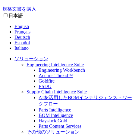
規格文書を購入
日本語
English
Français
Deutsch
Español
Italiano
ソリューション
Engineering Intelligence Suite
Engineering Workbench
Accuris Thread™
Goldfire
ESDU
Supply Chain Intelligence Suite
AIを活用したBOMインテリジェンス・ワー
クフロー
Parts Intelligence
BOM Intelligence
Haystack Gold
Parts Content Services
その他のソリューション