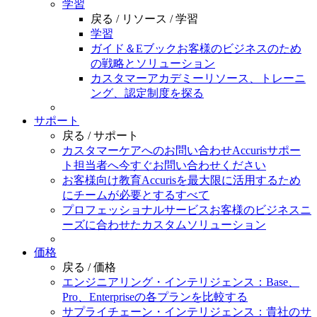
学習
戻る /
リソース /
学習
学習
ガイド＆Eブック
お客様のビジネスのため
の戦略とソリューション
カスタマーアカデミー
リソース、トレーニ
ング、認定制度を探る
サポート
戻る /
サポート
カスタマーケアへのお問い合わせ
Accurisサポー
ト担当者へ今すぐお問い合わせください
お客様向け教育
Accurisを最大限に活用するため
にチームが必要とするすべて
プロフェッショナルサービス
お客様のビジネスニ
ーズに合わせたカスタムソリューション
価格
戻る /
価格
エンジニアリング
・インテリジェンス：Base、
Pro、Enterpriseの各プランを比較する
サプライチェーン
・インテリジェンス：貴社のサ