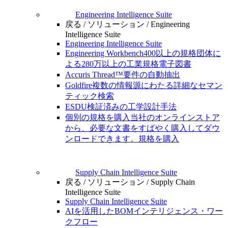
Engineering Intelligence Suite
戻る /
ソリューション /
Engineering
Intelligence Suite
Engineering Intelligence Suite
Engineering Workbench
400以上の規格団体に
よる280万以上の工業規格電子図書
Accuris Thread™
要件の自動抽出
Goldfire
複数の情報源にわたる詳細なセマン
ティック検索
ESDU
検証済みの工学設計手法
個別の規格を購入
当社のオンラインストア
から、必要な文書をすばやく購入してダウ
ンロードできます。
規格を購入
Supply Chain Intelligence Suite
戻る /
ソリューション /
Supply Chain
Intelligence Suite
Supply Chain Intelligence Suite
AIを活用したBOMインテリジェンス・ワー
クフロー