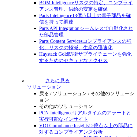
BOM Intelligence
リスクの特定、コンプライ
アンス管理、供給の安定を確保
Parts Intelligence
13億点以上の電子部品を確
信を持って調達
Parts API Integration
シームレスで自動化され
た部品管理
Parts Content Services
コンプライアンスの強
化、リスクの軽減、生産の迅速化
Haystack Gold
防衛サプライチェーンを強化
するためのセキュアなアクセス
さらに見る
ソリューション
戻る /
ソリューション /
その他のソリューシ
ョン
その他のソリューション
PCN Intelligence
リアルタイムのアラートと
実行可能なインサイト
VDI Compliance Insights
12億点以上の部品に
対するコンプライアンス分析