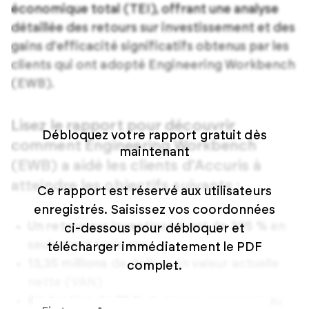
économique total (TEI), offrant une analyse
détaillée des retours sur investissement et des
gains d'efficacité significatifs obtenus par les
clients qui ont adopté Engineering Workbench
(EWB).
Lisez le rapport pour découvrir
Débloquez votre rapport gratuit dès
comment Engineering Workbench
maintenant
(EWB) a aidé les clients d'Accuris à
atteindre les objectifs suivants :
Ce rapport est réservé aux utilisateurs
enregistrés.
Saisissez vos coordonnées
Un retour sur investissement de 305 %
en
ci-dessous pour débloquer et
seulement trois ans
télécharger immédiatement le PDF
13,35 millions
de dollars en valeur actuelle
complet.
nette (VAN)
Réduction de 75 %
du temps consacré au