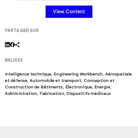
industrie aérospatiale et défense
« L'utilisation d'une plateforme unique
PARTAGER SUR
pour accéder à la fois aux normes
industrielles et gouvernementales a
rationalisé nos processus et réduit le
temps consacré à l'approvisionnement et
BALISES
à la gestion des documents. »
Intelligence technique,
Engineering Workbench
,
Aérospatiale
– Responsable des normes techniques,
et défense
,
Automobile et transport
,
Conception et
Construction de Bâtiments
,
Électronique
,
Énergie
,
aérospatiale, recherche scientifique,
Administration
,
Fabrication
,
Dispositifs médicaux
développement technologique, espace
commercial et modélisation climatique
et environnementale