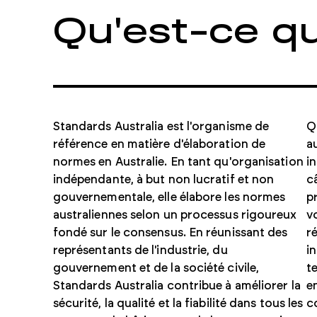
Qu'est-ce qu
Acheter des normes
individuelles
Standards Australia est l'organisme de
Q
Notre boutique en ligne vous permet d'acheter et de
télécharger rapidement des documents à l'unité.
référence en matière d'élaboration de
a
normes en Australie. En tant qu'organisation
i
indépendante, à but non lucratif et non
c
gouvernementale, elle élabore les normes
p
australiennes selon un processus rigoureux
v
Acheter des normes
fondé sur le consensus. En réunissant des
r
représentants de l'industrie, du
i
gouvernement et de la société civile,
t
Standards Australia contribue à améliorer la
e
sécurité, la qualité et la fiabilité dans tous les
c