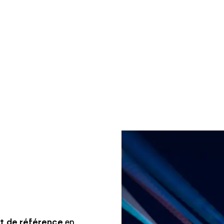
nt de référence
en