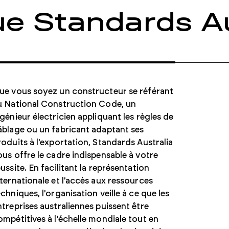
accélérez la production
Haystack Gold
e Standards Au
Accès sécurisé, chaînes Défense
ue vous soyez un constructeur se référant
u National Construction Code, un
ngénieur électricien appliquant les règles de
âblage ou un fabricant adaptant ses
roduits à l'exportation, Standards Australia
ous offre le cadre indispensable à votre
éussite. En facilitant la représentation
nternationale et l'accès aux ressources
echniques, l'organisation veille à ce que les
ntreprises australiennes puissent être
ompétitives à l'échelle mondiale tout en