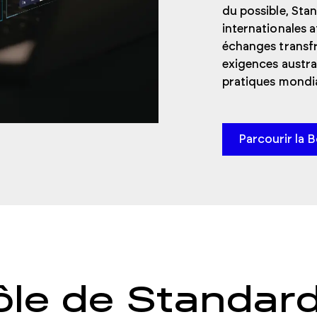
du possible, Sta
internationales a
échanges transfro
exigences austra
pratiques mondia
Parcourir la 
rôle de Standard