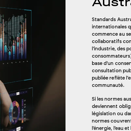
Austr
Standards Austra
internationales q
commence au sei
collaboratifs co
l'industrie, des 
consommateurs) 
base d'un consen
consultation publ
publiée reflète l'
communauté.
Si les normes aus
deviennent oblig
législation ou d
normes couvrent
l’énergie, l’eau 