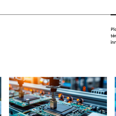
Pl
té
in