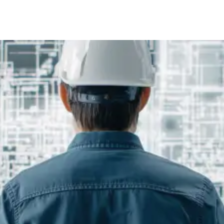
accélérez la production
Haystack Gold
Accès sécurisé, chaînes Défense