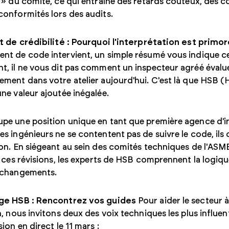
 » du comité, ce qui entraîne des retards coûteux, des c
onformités lors des audits.
t de crédibilité : Pourquoi l'interprétation est primor
t de code intervient, un simple résumé vous indique ce 
, il ne vous dit pas comment un inspecteur agréé évalue
ment dans votre atelier aujourd'hui. C'est là que HSB (
ne valeur ajoutée inégalée.
pe une position unique en tant que première agence d'i
s ingénieurs ne se contentent pas de suivre le code, ils
on. En siégeant au sein des comités techniques de l'ASM
t ces révisions, les experts de HSB comprennent la logiq
 changements.
ge HSB : Rencontrez vos guides
Pour aider le secteur 
n, nous invitons deux des voix techniques les plus influe
ion en direct le 11 mars :