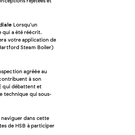
onceptions rejetées et
diale
Lorsqu'un
qui a été réécrit.
ra votre application de
Hartford Steam Boiler)
nspection agréée au
 contribuent à son
E qui débattent et
ue technique qui sous-
à naviguer dans cette
ntes de HSB à participer