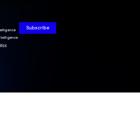
elligence
telligence
olicy