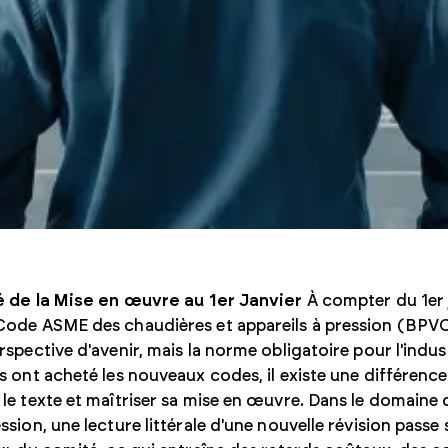
té de la Mise en œuvre au 1er Janvier
À compter du 1er j
Code ASME des chaudières et appareils à pression (BPVC
rspective d'avenir, mais la norme obligatoire pour l'indust
s ont acheté les nouveaux codes, il existe une différence 
le texte et maîtriser sa mise en œuvre. Dans le domaine
ssion, une lecture littérale d'une nouvelle révision passe 