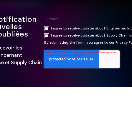
tification
velles
I agree to receive updates about Engineering Int
publiées
I agree to receive updates about Supply Chain In
By submitting the form, you agree to our
Privacy P
evoir les
concernant
ce et Supply Chain