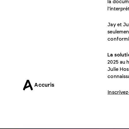
la docume
l'interpr
Jay et Ju
seulement
conformit
La solut
2025 au h
Julie Hos
connaiss
Accuris
Inscrivez