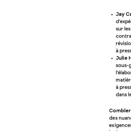
Jay C
d'expé
sur le
contra
révisi
à pres
Julie
sous-g
l'élab
matièr
à pres
dans l
Combler 
des nuanc
exigences