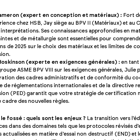
ameron (expert en conception et matériaux) :
Fort de
rience chez HSB, Jay siège au BPV II (Matériaux) et au C
s interprétations. Ses connaissances approfondies en mat
intes et de métallurgie sont essentielles pour comprendr
ons de 2025 sur le choix des matériaux et les limites de c
sion.
 Hoskinson (experte en exigences générales) :
en tant
roupe ASME BPV VIII sur les exigences générales, Julie 
oration des cadres administratifs et de conformité du co
e de réglementations internationales et de la directive 
sion (PED) garantit que votre stratégie de certification 
e cadre des nouvelles règles.
le fossé : quels sont les enjeux ?
La transition vers l'é
es dans des domaines tels que les protocoles révisés d'e
 actualisées en matière d'essai non destructif (END) et