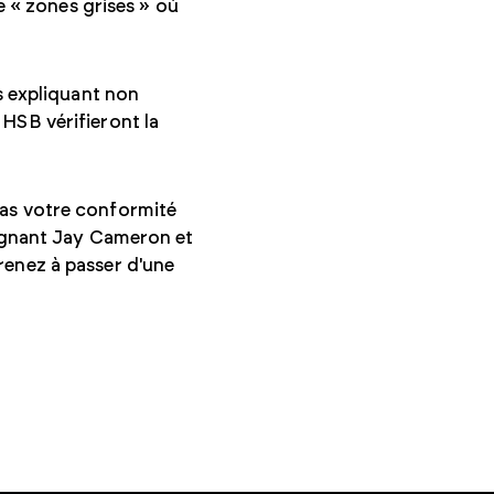
de « zones grises » où
us expliquant non
HSB vérifieront la
pas votre conformité
joignant Jay Cameron et
renez à passer d'une