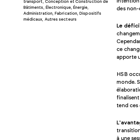
intention
transport
,
Conception et Construction de
Bâtiments
,
Électronique
,
Énergie
,
des non-c
Administration
,
Fabrication
,
Dispositifs
médicaux
,
Autres secteurs
Le défici
changemen
Cependant
ce change
apporte u
HSB occu
monde. Se
élaborati
finalisen
tend ces
L'avanta
transitio
à une sess