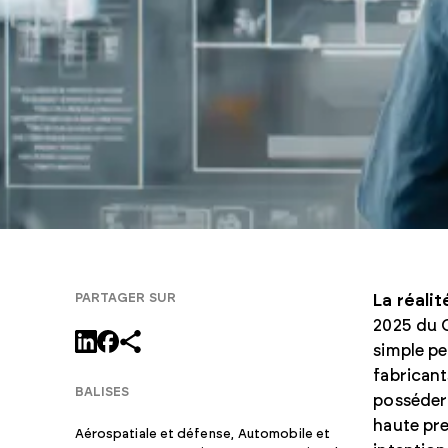
PARTAGER SUR
La réali
2025 du 
simple pe
fabricant
BALISES
posséder 
haute pre
Aérospatiale et défense
,
Automobile et