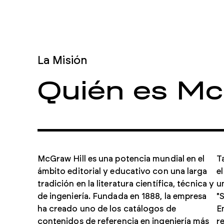
Comprar Normás Individuales
La Misión
Quién es Mc
Nuestra tienda minorista le permite comprar y descargar
rápidamente documentos individuales.
McGraw Hill es una potencia mundial en el
T
Comprar Normas
ámbito editorial y educativo con una larga
e
tradición en la literatura científica, técnica y
u
de ingeniería. Fundada en 1888, la empresa
"
ha creado uno de los catálogos de
E
contenidos de referencia en ingeniería más
r