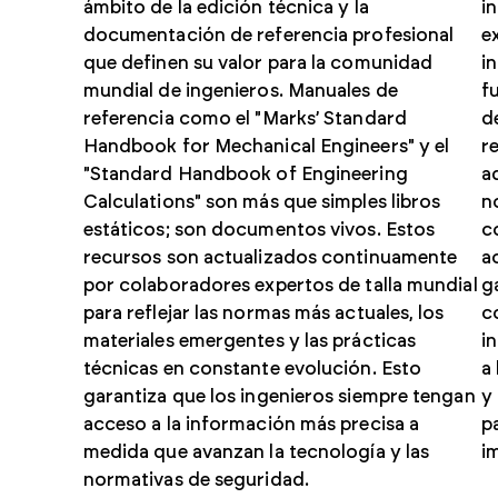
ámbito de la edición técnica y la
i
documentación de referencia profesional
e
que definen su valor para la comunidad
i
mundial de ingenieros. Manuales de
f
referencia como el "Marks’ Standard
d
Handbook for Mechanical Engineers" y el
r
"Standard Handbook of Engineering
a
Calculations" son más que simples libros
n
estáticos; son documentos vivos. Estos
c
recursos son actualizados continuamente
a
por colaboradores expertos de talla mundial
g
para reflejar las normas más actuales, los
c
materiales emergentes y las prácticas
i
técnicas en constante evolución. Esto
a
garantiza que los ingenieros siempre tengan
y
acceso a la información más precisa a
p
medida que avanzan la tecnología y las
i
normativas de seguridad.