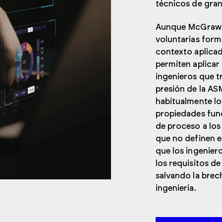
técnicos de gra
Aunque McGraw H
voluntarias form
contexto aplicad
permiten aplicar 
ingenieros que t
presión de la AS
habitualmente lo
propiedades fund
de proceso a los
que no definen e
que los ingenier
los requisitos d
salvando la brec
ingeniería.