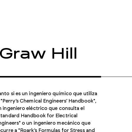
Mejore el cumplimiento normativo, mitigue los
riesgos y acelere la producción
Haystack Gold
Acceso seguro para fortalecer las cadenas de
suministro de Defensa
Graw Hill
anto si es un ingeniero químico que utiliza
l "Perry’s Chemical Engineers’ Handbook",
n ingeniero eléctrico que consulta el
Standard Handbook for Electrical
ngineers" o un ingeniero mecánico que
ecurre a "Roark’s Formulas for Stress and