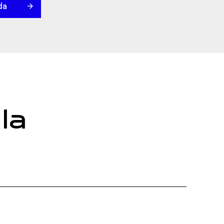
da
la