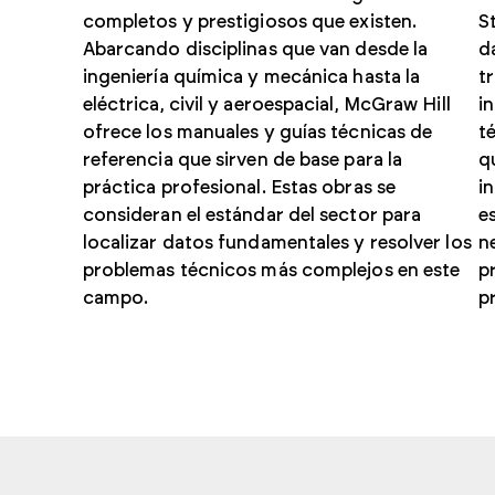
completos y prestigiosos que existen.
S
Abarcando disciplinas que van desde la
d
ingeniería química y mecánica hasta la
t
eléctrica, civil y aeroespacial, McGraw Hill
i
ofrece los manuales y guías técnicas de
t
referencia que sirven de base para la
q
práctica profesional. Estas obras se
i
consideran el estándar del sector para
e
localizar datos fundamentales y resolver los
n
problemas técnicos más complejos en este
p
campo.
p